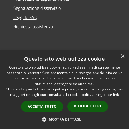
Segnalazione disservizio
Leggi le FAQ
Richiesta assistenza
Amministrazione trasparente
×
Questo sito web utilizza cookie
Albo pretorio
Questo sito web utilizza cookie tecnici (ed assimilati) strettamente
Piattaforma di whistleblowing
necessari al corretto funzionamento e alla navigazione del sito ed un
cookie tecnico analitico al solo fine di elaborare informazioni
Informativa privacy
statistiche, aggregate ed anonime.
Chiudendo questa finestra si potrà proseguire con la navigazione, per
Note legali
maggiori dettagli può consultare la cookie policy al seguente
link
Dichiarazione di accessibilità
RIFIUTA TUTTO
ACCETTA TUTTO
MOSTRA DETTAGLI