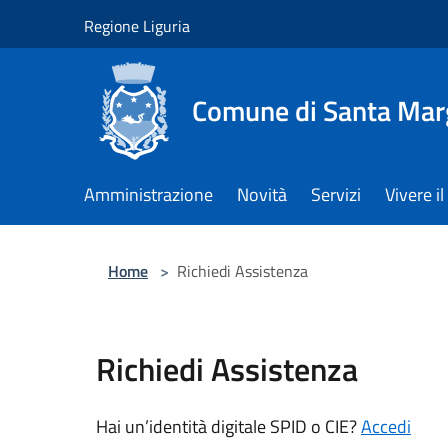
Salta al contenuto principale
Regione Liguria
Comune di Santa Marg
Amministrazione
Novità
Servizi
Vivere 
Home
>
Richiedi Assistenza
Richiedi Assistenza
Hai un’identità digitale SPID o CIE?
Accedi