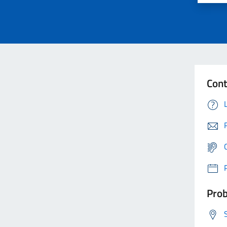
Cont
Prob