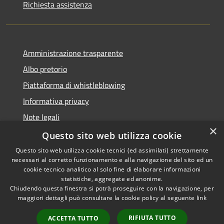
Richiesta assistenza
Amministrazione trasparente
Albo pretorio
Piattaforma di whistleblowing
Informativa privacy
Note legali
×
Dichiarazione di accessibilità
Questo sito web utilizza cookie
Questo sito web utilizza cookie tecnici (ed assimilati) strettamente
necessari al corretto funzionamento e alla navigazione del sito ed un
cookie tecnico analitico al solo fine di elaborare informazioni
statistiche, aggregate ed anonime.
RSS
© 2022 • Comune di Santa
Chiudendo questa finestra si potrà proseguire con la navigazione, per
Accessibilità
Margherita Ligure •
maggiori dettagli può consultare la cookie policy al seguente
link
Privacy
Powered by
Cookie
Municipium
•
Accesso
RIFIUTA TUTTO
ACCETTA TUTTO