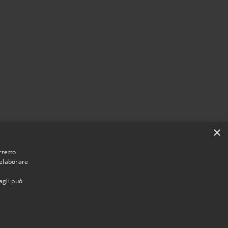
×
rretto
 elaborare
agli può
omune di Santa Margherita Ligure • Powered by
•
Municipium
Accesso Area Riservata