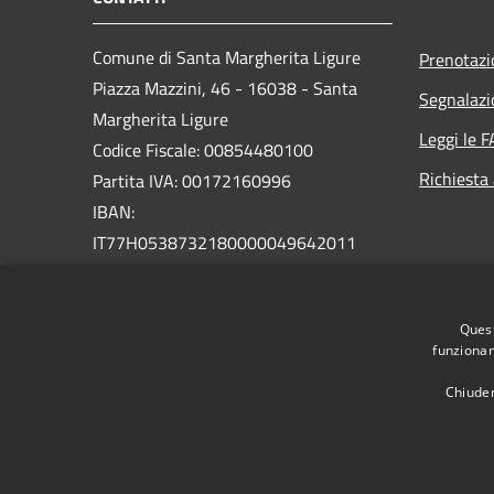
Comune di Santa Margherita Ligure
Prenotaz
Piazza Mazzini, 46 - 16038 - Santa
Segnalazi
Margherita Ligure
Leggi le 
Codice Fiscale: 00854480100
Richiesta
Partita IVA: 00172160996
IBAN:
IT77H0538732180000049642011
PEC:
protocollo@pec.comunesml.it
Centralino Unico: 0185 2051
Quest
funzionam
Chiuden
RSS
Accessibilità
Privacy
Cookie
Mappa de