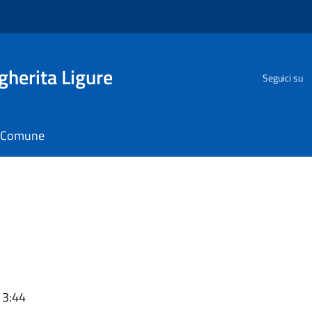
herita Ligure
Seguici su
il Comune
13:44