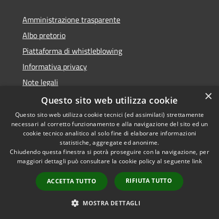
Amministrazione trasparente
Albo pretorio
Piattaforma di whistleblowing
Informativa privacy
Note legali
×
Dichiarazione di accessibilità
Questo sito web utilizza cookie
Questo sito web utilizza cookie tecnici (ed assimilati) strettamente
necessari al corretto funzionamento e alla navigazione del sito ed un
cookie tecnico analitico al solo fine di elaborare informazioni
statistiche, aggregate ed anonime.
RSS
© 2022 • Comune di Santa
Chiudendo questa finestra si potrà proseguire con la navigazione, per
Accessibilità
Margherita Ligure •
maggiori dettagli può consultare la cookie policy al seguente
link
Privacy
Powered by
Cookie
Municipium
•
Accesso
RIFIUTA TUTTO
ACCETTA TUTTO
Mappa del sito
Area Riservata
MOSTRA DETTAGLI