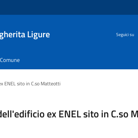
herita Ligure
Seguici su
il Comune
 ex ENEL sito in C.so Matteotti
ell'edificio ex ENEL sito in C.so 