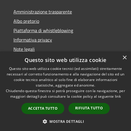
Amministrazione trasparente
Albo pretorio
Piattaforma di whistleblowing
Informativa privacy
Note legali
×
Dichiarazione di accessibilità
Questo sito web utilizza cookie
Questo sito web utilizza cookie tecnici (ed assimilati) strettamente
necessari al corretto funzionamento e alla navigazione del sito ed un
cookie tecnico analitico al solo fine di elaborare informazioni
statistiche, aggregate ed anonime.
RSS
© 2022 • Comune di Santa
Chiudendo questa finestra si potrà proseguire con la navigazione, per
Accessibilità
Margherita Ligure •
maggiori dettagli può consultare la cookie policy al seguente
link
Privacy
Powered by
RIFIUTA TUTTO
Cookie
Municipium
•
Accesso
ACCETTA TUTTO
Mappa del sito
Area Riservata
MOSTRA DETTAGLI