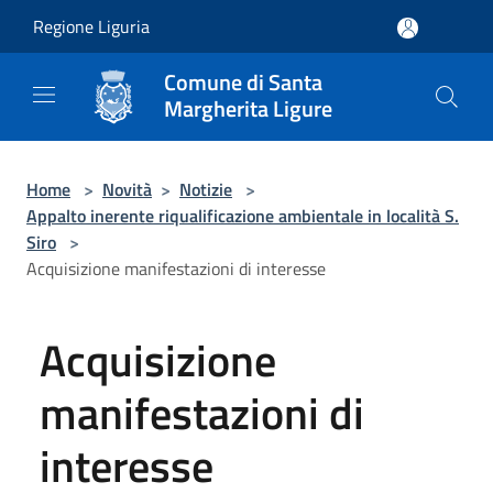
Salta al contenuto principale
Regione Liguria
Comune di Santa
Margherita Ligure
Home
>
Novità
>
Notizie
>
Appalto inerente riqualificazione ambientale in località S.
Siro
>
Acquisizione manifestazioni di interesse
Acquisizione
manifestazioni di
interesse