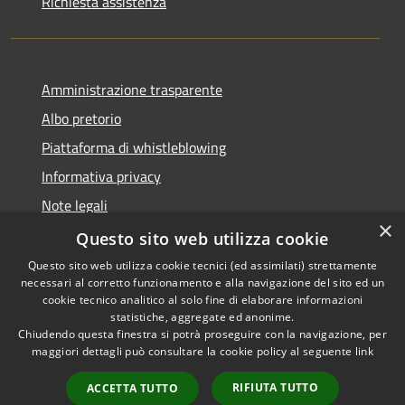
Richiesta assistenza
Amministrazione trasparente
Albo pretorio
Piattaforma di whistleblowing
Informativa privacy
Note legali
×
Dichiarazione di accessibilità
Questo sito web utilizza cookie
Questo sito web utilizza cookie tecnici (ed assimilati) strettamente
necessari al corretto funzionamento e alla navigazione del sito ed un
cookie tecnico analitico al solo fine di elaborare informazioni
statistiche, aggregate ed anonime.
RSS
© 2022 • Comune di Santa
Chiudendo questa finestra si potrà proseguire con la navigazione, per
Accessibilità
Margherita Ligure •
maggiori dettagli può consultare la cookie policy al seguente
link
Privacy
Powered by
Cookie
Municipium
•
Accesso
RIFIUTA TUTTO
ACCETTA TUTTO