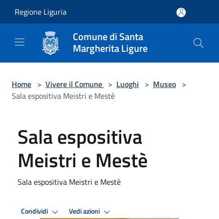
Salta al contenuto principale
Regione Liguria
Comune di Santa
Margherita Ligure
Home
>
Vivere il Comune
>
Luoghi
>
Museo
>
Sala espositiva Meistri e Mestè
Sala espositiva
Meistri e Mestè
Sala espositiva Meistri e Mestè
Condividi
Vedi azioni