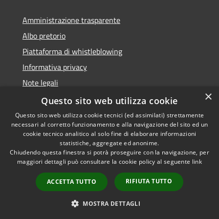
Amministrazione trasparente
Albo pretorio
Piattaforma di whistleblowing
Informativa privacy
Note legali
×
Dichiarazione di accessibilità
Questo sito web utilizza cookie
Questo sito web utilizza cookie tecnici (ed assimilati) strettamente
necessari al corretto funzionamento e alla navigazione del sito ed un
cookie tecnico analitico al solo fine di elaborare informazioni
statistiche, aggregate ed anonime.
RSS
© 2022 • Comune di Santa
Chiudendo questa finestra si potrà proseguire con la navigazione, per
Accessibilità
Margherita Ligure •
maggiori dettagli può consultare la cookie policy al seguente
link
Privacy
Powered by
Cookie
Municipium
•
Accesso
RIFIUTA TUTTO
ACCETTA TUTTO
Mappa del sito
Area Riservata
MOSTRA DETTAGLI