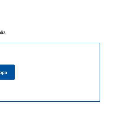
lia
appa