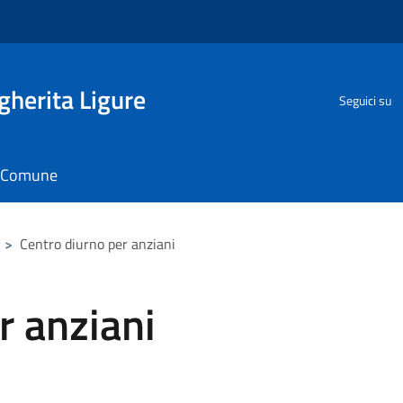
herita Ligure
Seguici su
il Comune
>
Centro diurno per anziani
r anziani