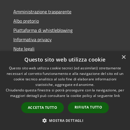
Amministrazione trasparente
Albo pretorio
Piattaforma di whistleblowing
Informativa privacy
Note legali
×
Dichiarazione di accessibilità
Questo sito web utilizza cookie
Questo sito web utilizza cookie tecnici (ed assimilati) strettamente
necessari al corretto funzionamento e alla navigazione del sito ed un
cookie tecnico analitico al solo fine di elaborare informazioni
statistiche, aggregate ed anonime.
RSS
© 2022 • Comune di Santa
Chiudendo questa finestra si potrà proseguire con la navigazione, per
Accessibilità
Margherita Ligure •
maggiori dettagli può consultare la cookie policy al seguente
link
Privacy
Powered by
Cookie
Municipium
•
Accesso
RIFIUTA TUTTO
ACCETTA TUTTO
Mappa del sito
Area Riservata
MOSTRA DETTAGLI