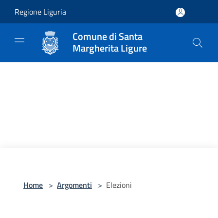
Salta al contenuto principale
Regione Liguria
Comune di Santa
Margherita Ligure
Home
>
Argomenti
>
Elezioni