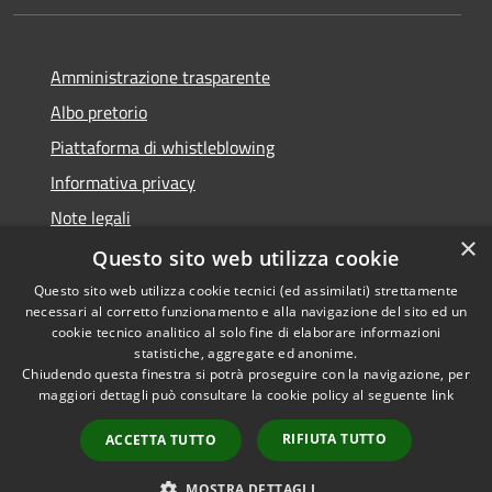
Amministrazione trasparente
Albo pretorio
Piattaforma di whistleblowing
Informativa privacy
Note legali
×
Dichiarazione di accessibilità
Questo sito web utilizza cookie
Questo sito web utilizza cookie tecnici (ed assimilati) strettamente
necessari al corretto funzionamento e alla navigazione del sito ed un
cookie tecnico analitico al solo fine di elaborare informazioni
statistiche, aggregate ed anonime.
RSS
© 2022 • Comune di Santa
Chiudendo questa finestra si potrà proseguire con la navigazione, per
Accessibilità
Margherita Ligure •
maggiori dettagli può consultare la cookie policy al seguente
link
Privacy
Powered by
Cookie
Municipium
•
Accesso
RIFIUTA TUTTO
ACCETTA TUTTO
Mappa del sito
Area Riservata
MOSTRA DETTAGLI