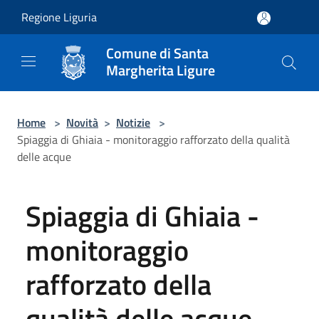
Salta al contenuto principale
Regione Liguria
Comune di Santa
Margherita Ligure
Home
>
Novità
>
Notizie
>
Spiaggia di Ghiaia - monitoraggio rafforzato della qualità
delle acque
Spiaggia di Ghiaia -
monitoraggio
rafforzato della
qualità delle acque