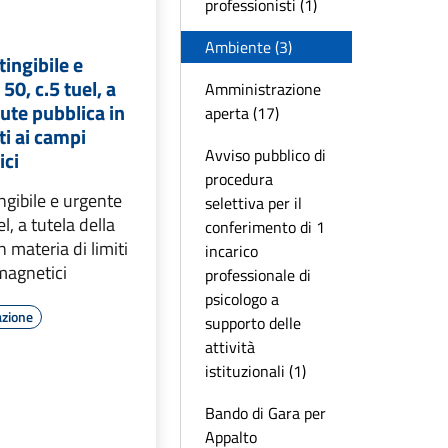
professionisti (1)
Ambiente (3)
ingibile e
 50, c.5 tuel, a
Amministrazione
lute pubblica in
aperta (17)
ti ai campi
Avviso pubblico di
ici
procedura
gibile e urgente
selettiva per il
el, a tutela della
conferimento di 1
n materia di limiti
incarico
magnetici
professionale di
psicologo a
azione
supporto delle
attività
istituzionali (1)
Bando di Gara per
Appalto