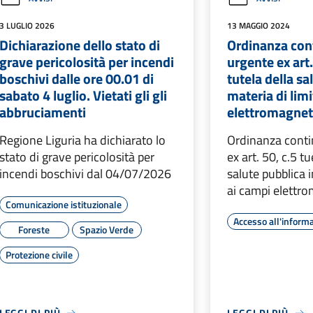
3 LUGLIO 2026
13 MAGGIO 2024
Dichiarazione dello stato di
Ordinanza cont
grave pericolosità per incendi
urgente ex art.
boschivi dalle ore 00.01 di
tutela della sa
sabato 4 luglio. Vietati gli gli
materia di limi
abbruciamenti
elettromagnet
Regione Liguria ha dichiarato lo
Ordinanza contin
stato di grave pericolosità per
ex art. 50, c.5 tu
incendi boschivi dal 04/07/2026
salute pubblica i
ai campi elettro
Comunicazione istituzionale
Accesso all'inform
Foreste
Spazio Verde
Protezione civile
LEGGI DI PIÙ
LEGGI DI PIÙ