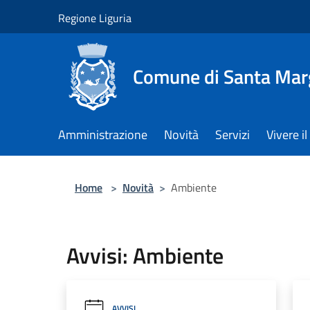
Salta al contenuto principale
Regione Liguria
Comune di Santa Marg
Amministrazione
Novità
Servizi
Vivere 
Home
>
Novità
>
Ambiente
Avvisi: Ambiente
AVVISI