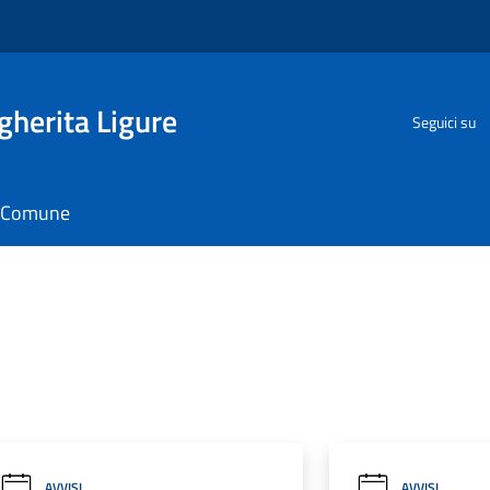
herita Ligure
Seguici su
il Comune
AVVISI
AVVISI