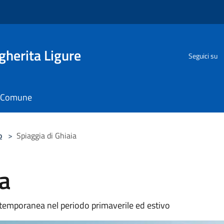
herita Ligure
Seguici su
il Comune
o
>
Spiaggia di Ghiaia
ia
a temporanea nel periodo primaverile ed estivo