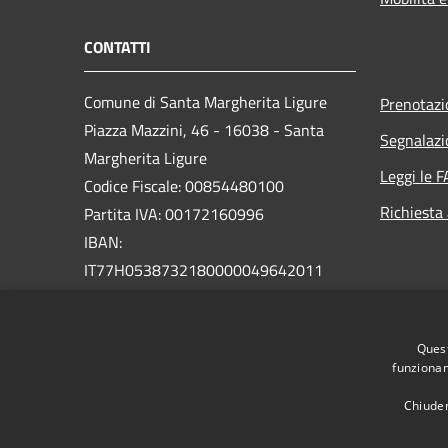
CONTATTI
Comune di Santa Margherita Ligure
Prenotaz
Piazza Mazzini, 46 - 16038 - Santa
Segnalazi
Margherita Ligure
Leggi le 
Codice Fiscale: 00854480100
Richiesta
Partita IVA: 00172160996
IBAN:
IT77H0538732180000049642011
PEC:
protocollo@pec.comunesml.it
Centralino Unico: 0185 2051
Quest
funzionam
Chiuden