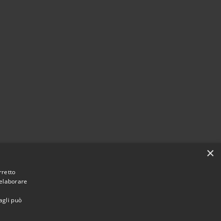
×
rretto
 elaborare
agli può