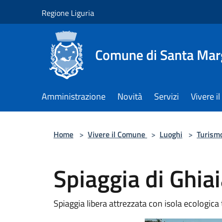
Salta al contenuto principale
Regione Liguria
Comune di Santa Marg
Amministrazione
Novità
Servizi
Vivere 
Home
>
Vivere il Comune
>
Luoghi
>
Turism
Spiaggia di Ghia
Spiaggia libera attrezzata con isola ecologic