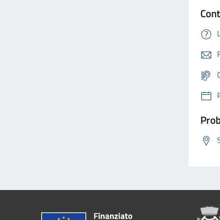
Cont
Prob