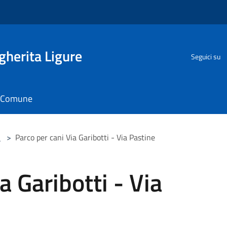
herita Ligure
Seguici su
il Comune
i
>
Parco per cani Via Garibotti - Via Pastine
a Garibotti - Via