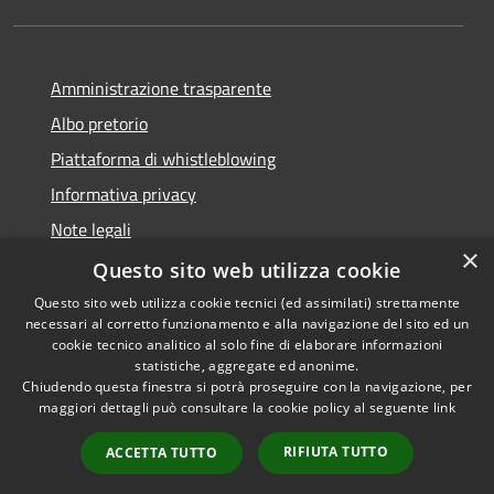
Amministrazione trasparente
Albo pretorio
Piattaforma di whistleblowing
Informativa privacy
Note legali
×
Dichiarazione di accessibilità
Questo sito web utilizza cookie
Questo sito web utilizza cookie tecnici (ed assimilati) strettamente
necessari al corretto funzionamento e alla navigazione del sito ed un
cookie tecnico analitico al solo fine di elaborare informazioni
statistiche, aggregate ed anonime.
RSS
© 2022 • Comune di Santa
Chiudendo questa finestra si potrà proseguire con la navigazione, per
Accessibilità
Margherita Ligure •
maggiori dettagli può consultare la cookie policy al seguente
link
Privacy
Powered by
Cookie
Municipium
•
Accesso
RIFIUTA TUTTO
ACCETTA TUTTO
Mappa del sito
Area Riservata