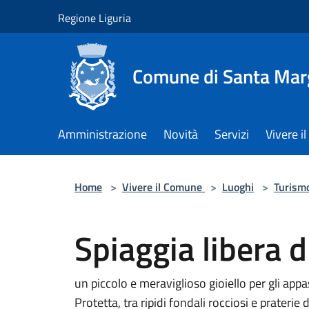
Salta al contenuto principale
Regione Liguria
Comune di Santa Marg
Amministrazione
Novità
Servizi
Vivere 
Home
>
Vivere il Comune
>
Luoghi
>
Turism
Spiaggia libera d
un piccolo e meraviglioso gioiello per gli app
Protetta, tra ripidi fondali rocciosi e praterie