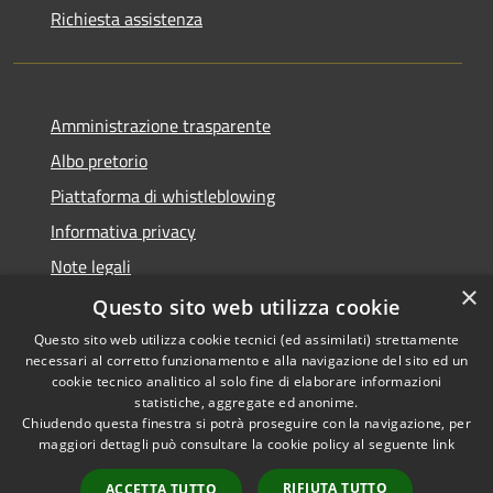
Richiesta assistenza
Amministrazione trasparente
Albo pretorio
Piattaforma di whistleblowing
Informativa privacy
Note legali
×
Dichiarazione di accessibilità
Questo sito web utilizza cookie
Questo sito web utilizza cookie tecnici (ed assimilati) strettamente
necessari al corretto funzionamento e alla navigazione del sito ed un
cookie tecnico analitico al solo fine di elaborare informazioni
statistiche, aggregate ed anonime.
RSS
© 2022 • Comune di Santa
Chiudendo questa finestra si potrà proseguire con la navigazione, per
Accessibilità
Margherita Ligure •
maggiori dettagli può consultare la cookie policy al seguente
link
Privacy
Powered by
Cookie
Municipium
•
Accesso
RIFIUTA TUTTO
ACCETTA TUTTO