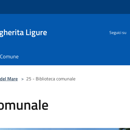
herita Ligure
Seguici su
il Comune
del Mare
>
25 - Biblioteca comunale
comunale