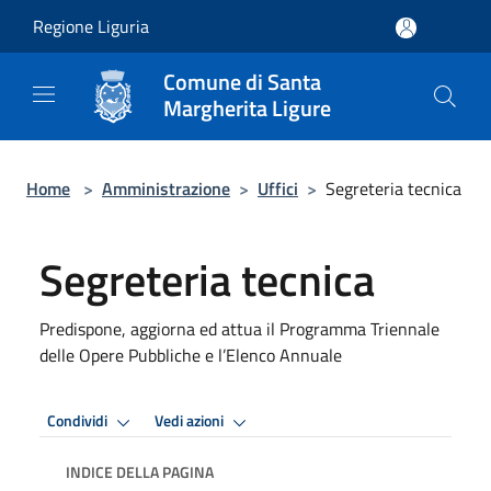
Salta al contenuto principale
Regione Liguria
Comune di Santa
Margherita Ligure
Home
>
Amministrazione
>
Uffici
>
Segreteria tecnica
Segreteria tecnica
Predispone, aggiorna ed attua il Programma Triennale
delle Opere Pubbliche e l’Elenco Annuale
Condividi
Vedi azioni
INDICE DELLA PAGINA