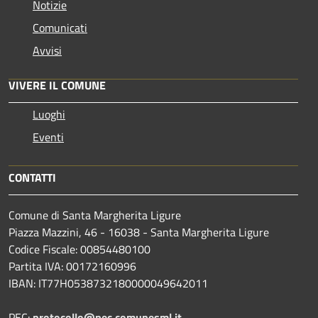
Notizie
Comunicati
Avvisi
VIVERE IL COMUNE
Luoghi
Eventi
CONTATTI
Comune di Santa Margherita Ligure
Piazza Mazzini, 46 - 16038 - Santa Margherita Ligure
Codice Fiscale: 00854480100
Partita IVA: 00172160996
IBAN: IT77H0538732180000049642011
PEC:
protocollo@pec.comunesml.it