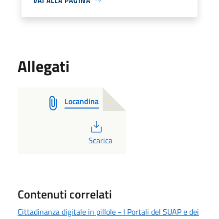
VAI ALLA PAGINA
Allegati
Locandina
PDF
Scarica
Contenuti correlati
Cittadinanza digitale in pillole - I Portali del SUAP e dei