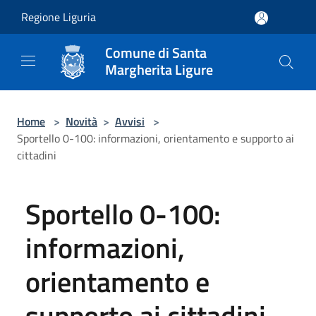
Salta al contenuto principale
Regione Liguria
Comune di Santa
Margherita Ligure
Home
>
Novità
>
Avvisi
>
Sportello 0-100: informazioni, orientamento e supporto ai
cittadini
Sportello 0-100:
informazioni,
orientamento e
supporto ai cittadini