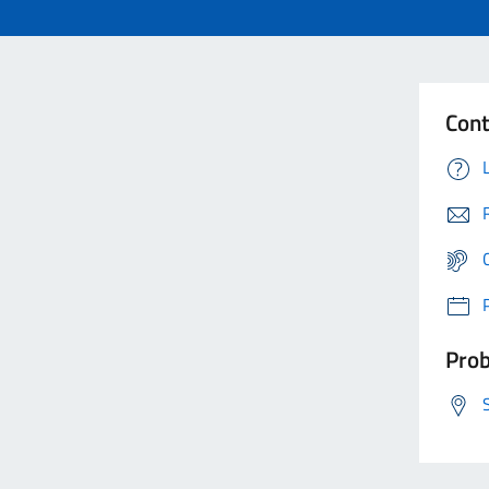
Cont
Prob