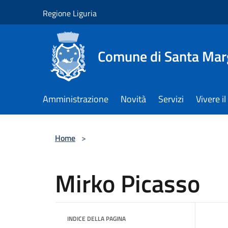
Salta al contenuto principale
Regione Liguria
Comune di Santa Marg
Amministrazione
Novità
Servizi
Vivere 
Home
>
Mirko Picasso
INDICE DELLA PAGINA