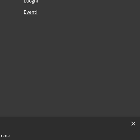
Luoghi
Eventi
×
rretto