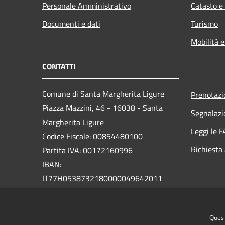
Personale Amministrativo
Catasto e
Documenti e dati
Turismo
Mobilità e
CONTATTI
Comune di Santa Margherita Ligure
Prenotaz
Piazza Mazzini, 46 - 16038 - Santa
Segnalazi
Margherita Ligure
Leggi le 
Codice Fiscale: 00854480100
Richiesta
Partita IVA: 00172160996
IBAN:
IT77H0538732180000049642011
PEC:
protocollo@pec.comunesml.it
Centralino Unico: 0185 2051
Quest