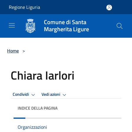
Salta al contenuto principale
Regione Liguria
Comune di Santa
Margherita Ligure
Home
>
Chiara Iarlori
Condividi
Vedi azioni
INDICE DELLA PAGINA
Organizzazioni