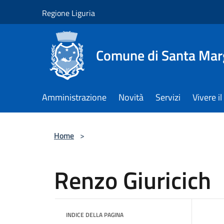
Salta al contenuto principale
Regione Liguria
Comune di Santa Marg
Amministrazione
Novità
Servizi
Vivere 
Home
>
Renzo Giuricich
INDICE DELLA PAGINA