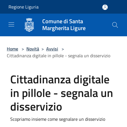
Salta al contenuto principale
Regione Liguria
Comune di Santa
Margherita Ligure
Home
>
Novità
>
Avvisi
>
Cittadinanza digitale in pillole - segnala un disservizio
Cittadinanza digitale
in pillole - segnala un
disservizio
Scopriamo insieme come segnalare un disservizio