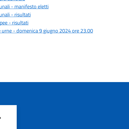
nali - manifesto eletti
ali - risultati
ee - risultati
le urne - domenica 9 giugno 2024 ore 23.00
?