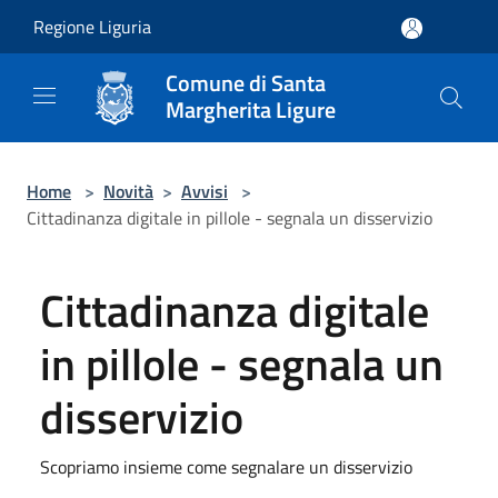
Salta al contenuto principale
Regione Liguria
Comune di Santa
Margherita Ligure
Home
>
Novità
>
Avvisi
>
Cittadinanza digitale in pillole - segnala un disservizio
Cittadinanza digitale
in pillole - segnala un
disservizio
Scopriamo insieme come segnalare un disservizio