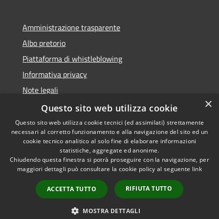
Amministrazione trasparente
Albo pretorio
Piattaforma di whistleblowing
Informativa privacy
Note legali
×
Dichiarazione di accessibilità
Questo sito web utilizza cookie
Questo sito web utilizza cookie tecnici (ed assimilati) strettamente
necessari al corretto funzionamento e alla navigazione del sito ed un
cookie tecnico analitico al solo fine di elaborare informazioni
statistiche, aggregate ed anonime.
RSS
© 2022 • Comune di Santa
Chiudendo questa finestra si potrà proseguire con la navigazione, per
Accessibilità
Margherita Ligure •
maggiori dettagli può consultare la cookie policy al seguente
link
Privacy
Powered by
RIFIUTA TUTTO
Cookie
Municipium
•
Accesso
ACCETTA TUTTO
Mappa del sito
Area Riservata
MOSTRA DETTAGLI