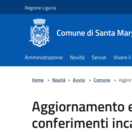
Salta al contenuto principale
Regione Liguria
Comune di Santa Marg
Amministrazione
Novità
Servizi
Vivere 
Home
>
Novità
>
Avvisi
>
Comune
>
Aggior
Aggiornamento e
conferimenti inca