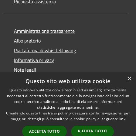
Richiesta assistenza
Amministrazione trasparente
Albo pretorio
Piattaforma di whistleblowing
Informativa privacy
Note legali
×
Dichiarazione di accessibilità
Questo sito web utilizza cookie
Questo sito web utilizza cookie tecnici (ed assimilati) strettamente
necessari al corretto funzionamento e alla navigazione del sito ed un
cookie tecnico analitico al solo fine di elaborare informazioni
statistiche, aggregate ed anonime.
RSS
© 2022 • Comune di Santa
Chiudendo questa finestra si potrà proseguire con la navigazione, per
Accessibilità
Margherita Ligure •
maggiori dettagli può consultare la cookie policy al seguente
link
Privacy
Powered by
Cookie
Municipium
•
Accesso
RIFIUTA TUTTO
ACCETTA TUTTO