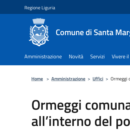
Salta al contenuto principale
Regione Liguria
Comune di Santa Marg
Amministrazione
Novità
Servizi
Vivere 
Home
>
Amministrazione
>
Uffici
>
Ormeggi c
Ormeggi comunal
all’interno del p