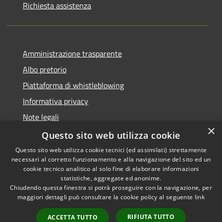
Richiesta assistenza
Amministrazione trasparente
Albo pretorio
Piattaforma di whistleblowing
Informativa privacy
Note legali
×
Dichiarazione di accessibilità
Questo sito web utilizza cookie
Questo sito web utilizza cookie tecnici (ed assimilati) strettamente
necessari al corretto funzionamento e alla navigazione del sito ed un
cookie tecnico analitico al solo fine di elaborare informazioni
statistiche, aggregate ed anonime.
RSS
© 2022 • Comune di Santa
Chiudendo questa finestra si potrà proseguire con la navigazione, per
Accessibilità
Margherita Ligure •
maggiori dettagli può consultare la cookie policy al seguente
link
Privacy
Powered by
Cookie
Municipium
•
Accesso
RIFIUTA TUTTO
ACCETTA TUTTO