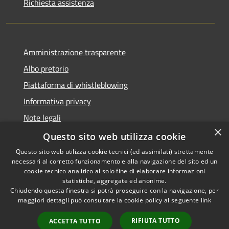
Richiesta assistenza
Amministrazione trasparente
Albo pretorio
Piattaforma di whistleblowing
Informativa privacy
Note legali
×
Dichiarazione di accessibilità
Questo sito web utilizza cookie
Questo sito web utilizza cookie tecnici (ed assimilati) strettamente
necessari al corretto funzionamento e alla navigazione del sito ed un
cookie tecnico analitico al solo fine di elaborare informazioni
statistiche, aggregate ed anonime.
RSS
© 2022 • Comune di Santa
Chiudendo questa finestra si potrà proseguire con la navigazione, per
Accessibilità
Margherita Ligure •
maggiori dettagli può consultare la cookie policy al seguente
link
Privacy
Powered by
Cookie
Municipium
•
Accesso
RIFIUTA TUTTO
ACCETTA TUTTO