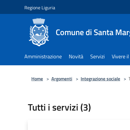
Salta al contenuto principale
Regione Liguria
Comune di Santa Marg
Amministrazione
Novità
Servizi
Vivere 
Home
>
Argomenti
>
Integrazione sociale
>
Tutti i servizi (3)