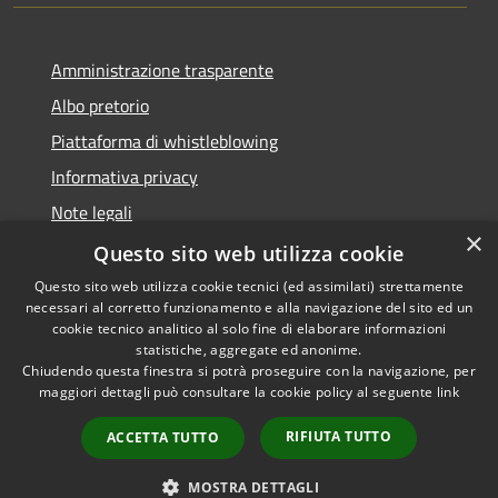
Amministrazione trasparente
Albo pretorio
Piattaforma di whistleblowing
Informativa privacy
Note legali
×
Dichiarazione di accessibilità
Questo sito web utilizza cookie
Questo sito web utilizza cookie tecnici (ed assimilati) strettamente
necessari al corretto funzionamento e alla navigazione del sito ed un
cookie tecnico analitico al solo fine di elaborare informazioni
statistiche, aggregate ed anonime.
RSS
© 2022 • Comune di Santa
Chiudendo questa finestra si potrà proseguire con la navigazione, per
Accessibilità
Margherita Ligure •
maggiori dettagli può consultare la cookie policy al seguente
link
Privacy
Powered by
Cookie
Municipium
•
Accesso
RIFIUTA TUTTO
ACCETTA TUTTO
Mappa del sito
Area Riservata
MOSTRA DETTAGLI