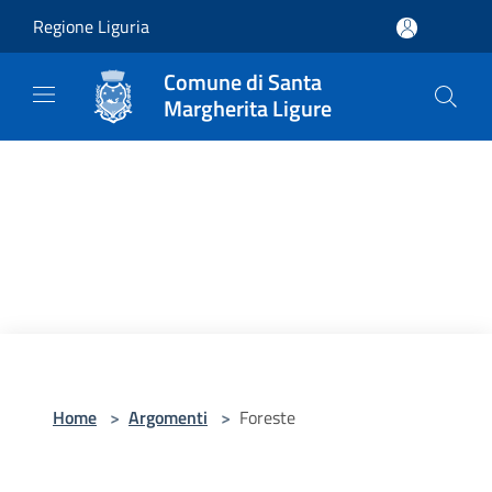
Salta al contenuto principale
Regione Liguria
Comune di Santa
Margherita Ligure
Home
>
Argomenti
>
Foreste