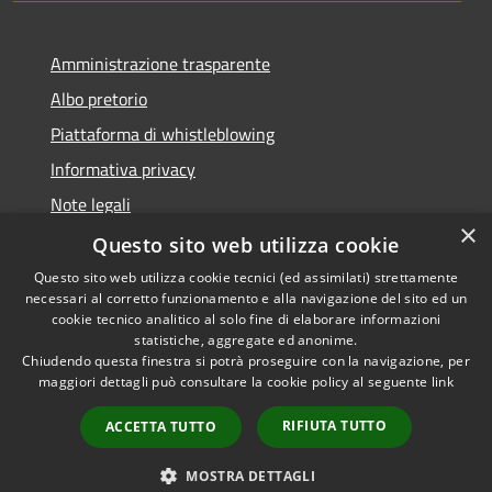
Amministrazione trasparente
Albo pretorio
Piattaforma di whistleblowing
Informativa privacy
Note legali
×
Dichiarazione di accessibilità
Questo sito web utilizza cookie
Questo sito web utilizza cookie tecnici (ed assimilati) strettamente
necessari al corretto funzionamento e alla navigazione del sito ed un
cookie tecnico analitico al solo fine di elaborare informazioni
statistiche, aggregate ed anonime.
RSS
© 2022 • Comune di Santa
Chiudendo questa finestra si potrà proseguire con la navigazione, per
Accessibilità
Margherita Ligure •
maggiori dettagli può consultare la cookie policy al seguente
link
Privacy
Powered by
Cookie
Municipium
•
Accesso
RIFIUTA TUTTO
ACCETTA TUTTO
Mappa del sito
Area Riservata
MOSTRA DETTAGLI