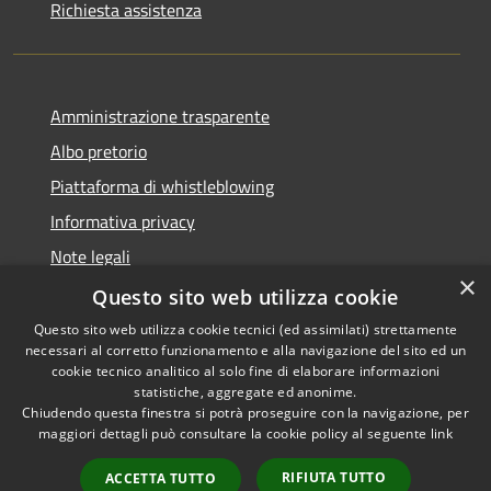
Richiesta assistenza
Amministrazione trasparente
Albo pretorio
Piattaforma di whistleblowing
Informativa privacy
Note legali
×
Dichiarazione di accessibilità
Questo sito web utilizza cookie
Questo sito web utilizza cookie tecnici (ed assimilati) strettamente
necessari al corretto funzionamento e alla navigazione del sito ed un
cookie tecnico analitico al solo fine di elaborare informazioni
statistiche, aggregate ed anonime.
RSS
© 2022 • Comune di Santa
Chiudendo questa finestra si potrà proseguire con la navigazione, per
Accessibilità
Margherita Ligure •
maggiori dettagli può consultare la cookie policy al seguente
link
Privacy
Powered by
Cookie
Municipium
•
Accesso
RIFIUTA TUTTO
ACCETTA TUTTO