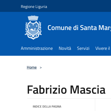
Salta al contenuto principale
Regione Liguria
Comune di Santa Marg
Amministrazione
Novità
Servizi
Vivere 
Home
>
Fabrizio Mascia
INDICE DELLA PAGINA