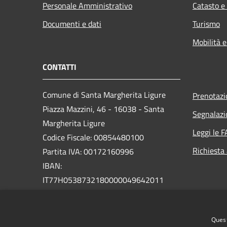
Personale Amministrativo
Catasto e
Documenti e dati
Turismo
Mobilità e
CONTATTI
Comune di Santa Margherita Ligure
Prenotaz
Piazza Mazzini, 46 - 16038 - Santa
Segnalazi
Margherita Ligure
Leggi le 
Codice Fiscale: 00854480100
Richiesta
Partita IVA: 00172160996
IBAN:
IT77H0538732180000049642011
PEC:
protocollo@pec.comunesml.it
Centralino Unico: 0185 2051
Quest