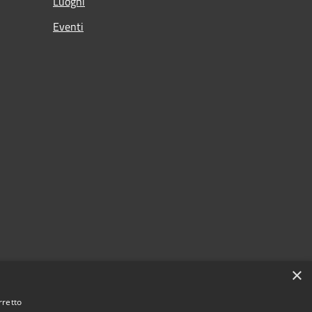
Luoghi
Eventi
×
rretto