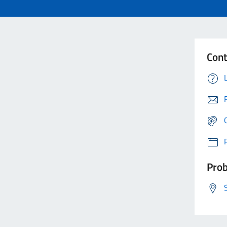
Cont
Prob