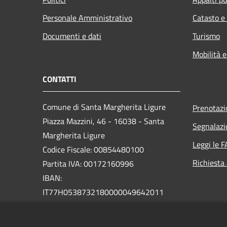
Personale Amministrativo
Catasto e
Documenti e dati
Turismo
Mobilità e
CONTATTI
Comune di Santa Margherita Ligure
Prenotaz
Piazza Mazzini, 46 - 16038 - Santa
Segnalazi
Margherita Ligure
Leggi le 
Codice Fiscale: 00854480100
Richiesta
Partita IVA: 00172160996
IBAN:
IT77H0538732180000049642011
PEC:
protocollo@pec.comunesml.it