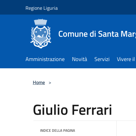
Salta al contenuto principale
Regione Liguria
Comune di Santa Marg
Amministrazione
Novità
Servizi
Vivere 
Home
>
Giulio Ferrari
INDICE DELLA PAGINA