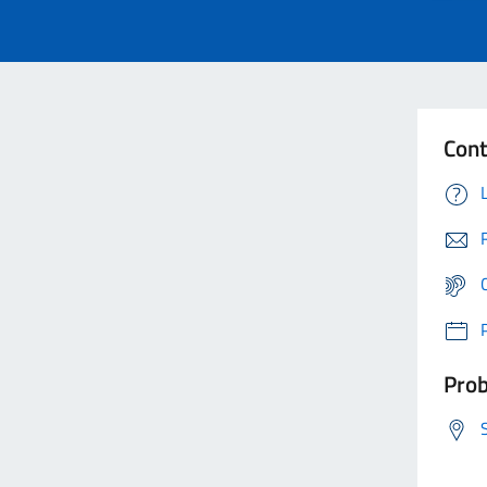
Cont
Prob