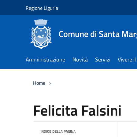
Salta al contenuto principale
Regione Liguria
Comune di Santa Marg
Amministrazione
Novità
Servizi
Vivere 
Home
>
Felicita Falsini
INDICE DELLA PAGINA