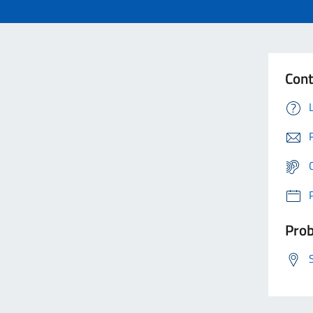
Cont
Prob