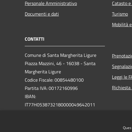
Personale Amministrativo
Catasto e
Documenti e dati
Turismo
Mobilità e
CONTATTI
Comune di Santa Margherita Ligure
Prenotaz
Piazza Mazzini, 46 - 16038 - Santa
Segnalazi
Margherita Ligure
Leggi le 
Codice Fiscale: 00854480100
Richiesta
Partita IVA: 00172160996
IBAN:
IT77H0538732180000049642011
PEC:
protocollo@pec.comunesml.it
Centralino Unico: 0185 2051
Quest