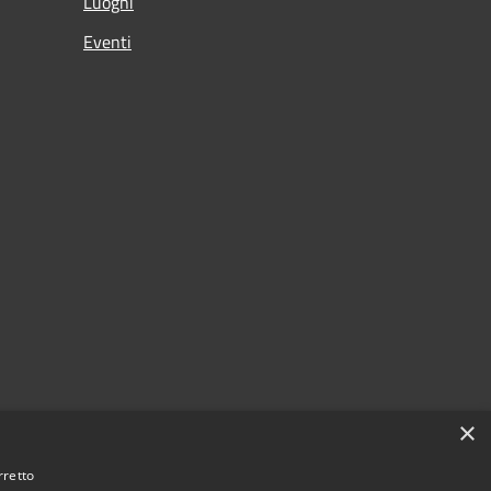
Luoghi
Eventi
×
rretto