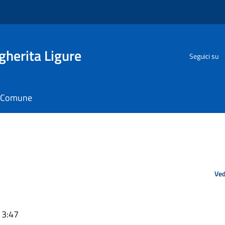
herita Ligure
Seguici su
il Comune
Ved
13:47