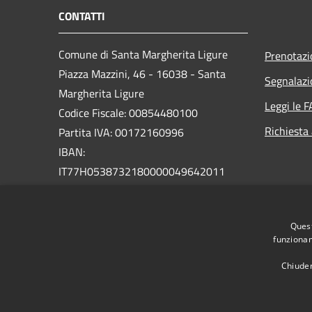
CONTATTI
Comune di Santa Margherita Ligure
Prenotaz
Piazza Mazzini, 46 - 16038 - Santa
Segnalazi
Margherita Ligure
Leggi le 
Codice Fiscale: 00854480100
Richiesta
Partita IVA: 00172160996
IBAN:
IT77H0538732180000049642011
PEC:
protocollo@pec.comunesml.it
Centralino Unico: 0185 2051
Quest
funzionam
Chiuden
RSS
Accessibilità
Privacy
Cookie
Mappa de