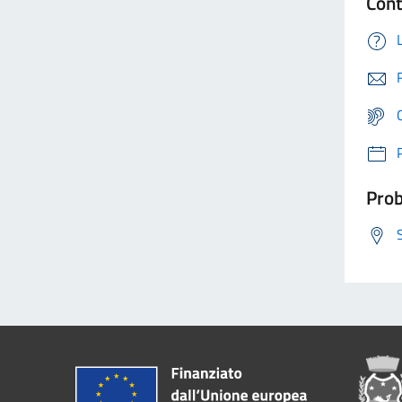
Cont
Prob