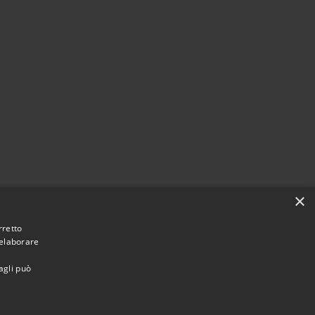
×
rretto
 elaborare
agli può
omune di Santa Margherita Ligure • Powered by