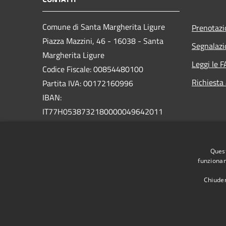
Comune di Santa Margherita Ligure
Prenotaz
Piazza Mazzini, 46 - 16038 - Santa
Segnalazi
Margherita Ligure
Leggi le 
Codice Fiscale: 00854480100
Richiesta
Partita IVA: 00172160996
IBAN:
IT77H0538732180000049642011
PEC:
protocollo@pec.comunesml.it
Centralino Unico: 0185 2051
Quest
funzionam
Chiuden
RSS
Accessibilità
Privacy
Cookie
Mappa de