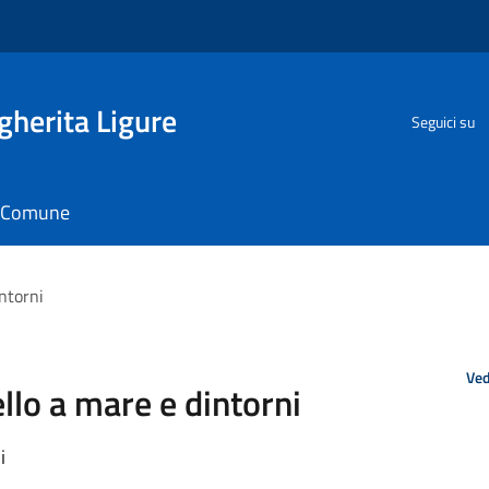
herita Ligure
Seguici su
il Comune
ntorni
Ved
llo a mare e dintorni
i