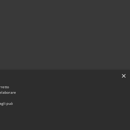
×
rretto
 elaborare
agli può
omune di Santa Margherita Ligure • Powered by
•
Municipium
Accesso Area Riservata