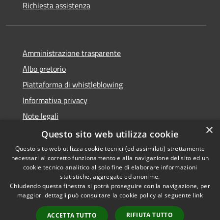
Richiesta assistenza
Amministrazione trasparente
Albo pretorio
Piattaforma di whistleblowing
Informativa privacy
Note legali
×
Dichiarazione di accessibilità
Questo sito web utilizza cookie
Questo sito web utilizza cookie tecnici (ed assimilati) strettamente
necessari al corretto funzionamento e alla navigazione del sito ed un
cookie tecnico analitico al solo fine di elaborare informazioni
statistiche, aggregate ed anonime.
RSS
© 2022 • Comune di Santa
Chiudendo questa finestra si potrà proseguire con la navigazione, per
Accessibilità
Margherita Ligure •
maggiori dettagli può consultare la cookie policy al seguente
link
Privacy
Powered by
RIFIUTA TUTTO
Cookie
Municipium
•
Accesso
ACCETTA TUTTO