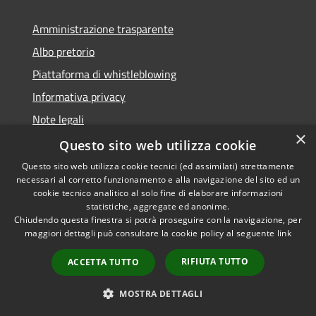
Amministrazione trasparente
Albo pretorio
Piattaforma di whistleblowing
Informativa privacy
Note legali
×
Dichiarazione di accessibilità
Questo sito web utilizza cookie
Questo sito web utilizza cookie tecnici (ed assimilati) strettamente
necessari al corretto funzionamento e alla navigazione del sito ed un
cookie tecnico analitico al solo fine di elaborare informazioni
statistiche, aggregate ed anonime.
RSS
© 2022 • Comune di Santa
Chiudendo questa finestra si potrà proseguire con la navigazione, per
Accessibilità
Margherita Ligure •
maggiori dettagli può consultare la cookie policy al seguente
link
Privacy
Powered by
Cookie
Municipium
•
Accesso
RIFIUTA TUTTO
ACCETTA TUTTO
Mappa del sito
Area Riservata
MOSTRA DETTAGLI