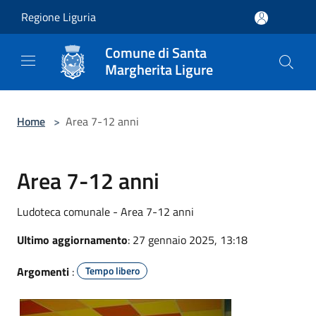
Salta al contenuto principale
Regione Liguria
Comune di Santa
Margherita Ligure
Home
>
Area 7-12 anni
Area 7-12 anni
Ludoteca comunale - Area 7-12 anni
Ultimo aggiornamento
: 27 gennaio 2025, 13:18
Argomenti
:
Tempo libero