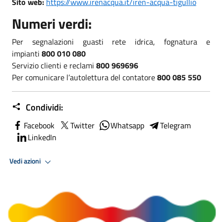
Sito web:
https://www.irenacqua.it/iren-acqua-tigullio
Numeri verdi:
Per segnalazioni guasti rete idrica, fognatura e
impianti
800 010 080
Servizio clienti e reclami
800 969696
Per comunicare l’autolettura del contatore
800 085 550
Condividi:
Facebook
Twitter
Whatsapp
Telegram
LinkedIn
Vedi azioni