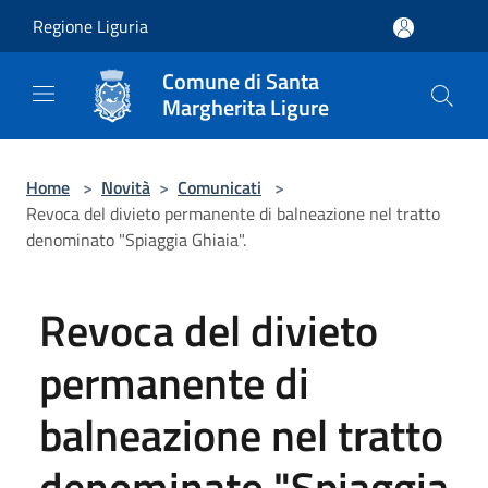
Salta al contenuto principale
Regione Liguria
Comune di Santa
Margherita Ligure
Home
>
Novità
>
Comunicati
>
Revoca del divieto permanente di balneazione nel tratto
denominato "Spiaggia Ghiaia".
Revoca del divieto
permanente di
balneazione nel tratto
denominato "Spiaggia