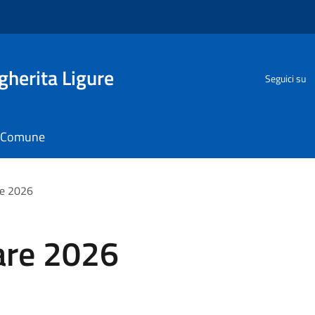
herita Ligure
Seguici su
il Comune
re 2026
are 2026